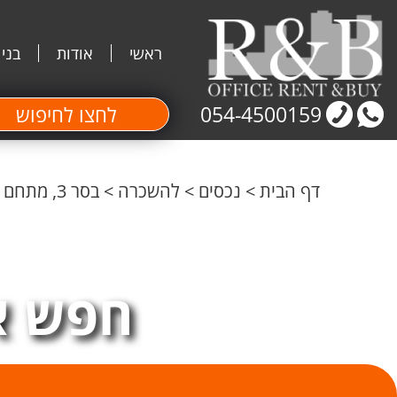
ראשי
אודות
בני
054-4500159
לחצו לחיפוש
דף הבית
>
נכסים
>
להשכרה
>
בסר 3, מתחם הב בי סי ,משרד בוטיק 166 מטר קומה גבוהה
חפש א