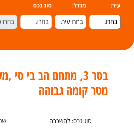
עיר:
מגדל:
סוג נכס
מטר קומה גבוהה
סוג נכס: להשכרה
שטח