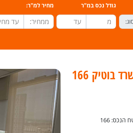
גודל נכס במ"ר
מחיר למ"ר:
בסר 3, מתחם הב בי סי ,משרד בוטיק 166
 הנכס: 166