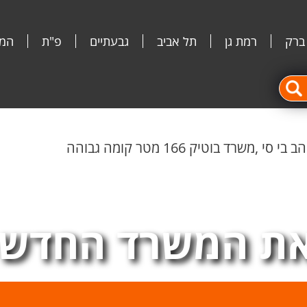
 ברק
רמת גן
תל אביב
גבעתיים
פ"ת
המג
ת המשרד החדש 