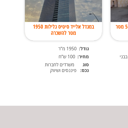
להשכרה/למכירה משרדים 500 מטר
במגדל אלייד סיטיס גלילות 1950
מטר להשכרה
גודל:
1950 מ”ר
בני
מחיר:
100 ש”ח
קראת
סוג
משרדים לחברות
של האתר
נכס:
פיננסים ושיווק
בפנייתי 