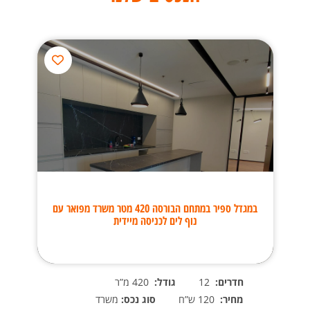
ר
במגדל ספיר במתחם הבורסה 420 מטר משרד מפואר עם
נוף לים לכניסה מיידית
חדרים:
12
גודל:
420 מ”ר
מחיר:
120 ש”ח
סוג נכס:
משרד