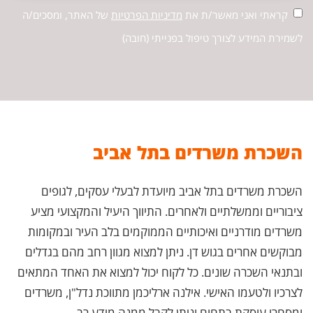
קראתי ואני מאשר/ת את
מדיניות הפרטיות
של האתר, ומסכים/ה
לשמירת המידע לצורך טיפול בפנייתי (חובה)
השכרת משרדים בתל אביב
הש
תש
השכרת משרדים בתל אביב מיועדת לבעלי עסקים, לגופים
ס
ציבוריים וממשלתיים ולאחרים. התיווך היעיל והמקצועי מציע
הש
משרדים מודרניים ואיכותיים הממוקמים בלב העיר ובמקומות
ויו
מבוקשים אחרים בגוש דן. ניתן למצוא מגוון רחב מהם בגדלים
על 
ובתנאי השכרה שונים. כל לקוח יכול למצוא את האחד המתאים
או
לצרכיו ולטעמו האישי. אילנה ארליכמן מתווכת נדל"ן, משרדים
מפ
ומסחרי עוסקת בתחום וניתן לקבל ממנה מידע רב.
לל