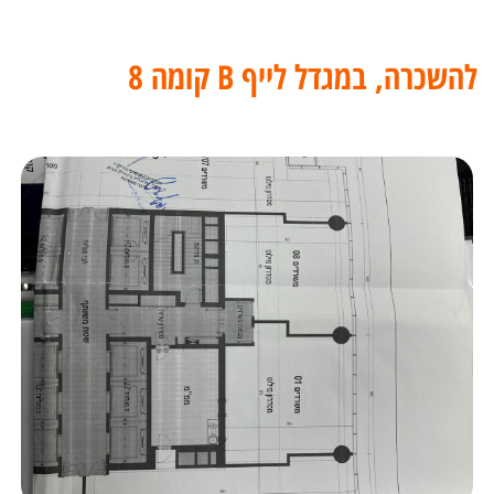
להשכרה, במגדל לייף B קומה 8