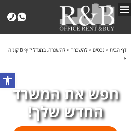
דף הבית
>
נכסים
>
להשכרה
>
להשכרה, במגדל לייף B קומה
8
פתח
חפש את המשרד
החדש שלך!