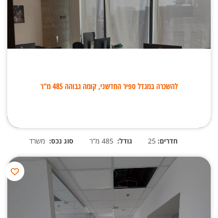
להשכרה במגדל ספיר החדשני, קומה גבוהה 485 מ"ר
חדרים:
25
גודל:
485 מ”ר
סוג נכס:
משרד