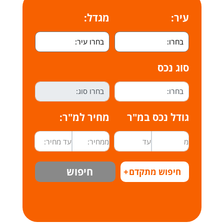
עיר:
מגדל:
סוג נכס
גודל נכס במ"ר
מחיר למ"ר:
חיפוש
חיפוש מתקדם
+