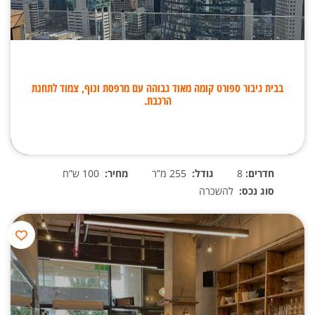
בבית גיבור ספורט קומה מאוד גבוהה עם מרפסת ונוף, צמוד לתחנת
הרכבת.
חדרים:
8
גודל:
255 מ”ר
מחיר:
100 ש”ח
סוג נכס:
להשכרה