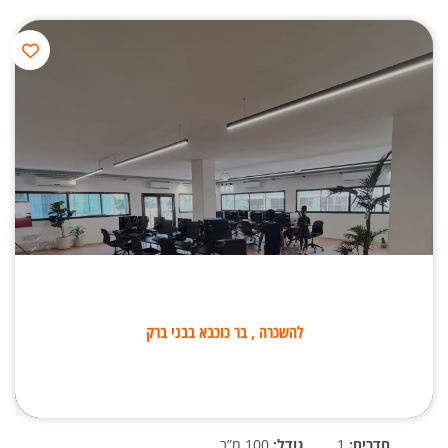
להשכרה , בר כוכבא בבני ברק
חדרים:
1
גודל:
100 מ”ר