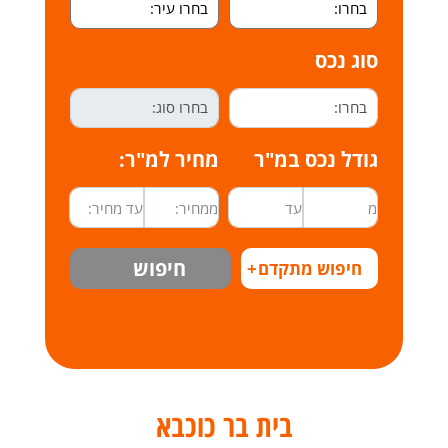
סוג נכס
גודל נכס במ"ר
מחיר למ"ר:
חיפוש
חיפוש מתקדם
+
בית בר כוכבא