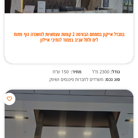
במגדל אייקון במתחם הבורסה 2 קומות עצמאיות להשכרה נוף פתוח
לים ולתל אביב בצמוד לנתיבי איילון
גודל:
2300 מ”ר
מחיר:
150 ש”ח
סוג נכס:
משרדים לחברות פיננסים ושיווק