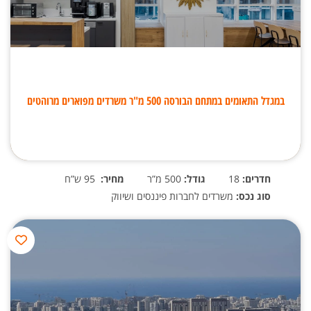
במגדל התאומים במתחם הבורסה 500 מ"ר משרדים מפוארים מרוהטים
חדרים:
18
גודל:
500 מ”ר
מחיר:
95 ש”ח
סוג נכס:
משרדים לחברות פיננסים ושיווק