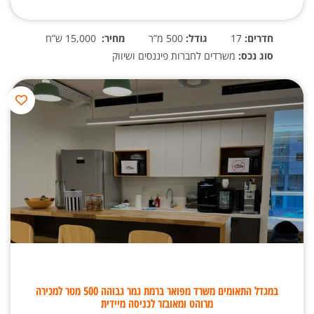
חדרים:
17
גודל:
500 מ”ר
מחיר:
15,000 ש”ח
סוג נכס:
משרדים לחברות פיננסים ושיווק
במגדל התאומים משרד מפואר ברמת גמר גבוהה 500 מטר למכירה
מרוהט ומאובזר לכניסה מיידית