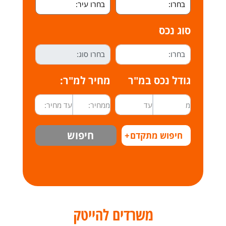
סוג נכס
גודל נכס במ"ר
מחיר למ"ר:
חיפוש
חיפוש מתקדם
+
משרדים להייטק