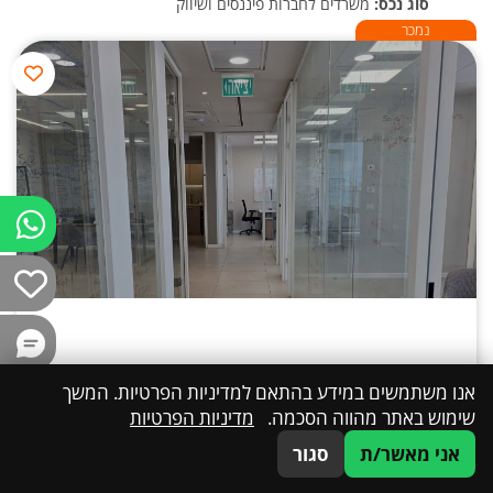
סוג נכס:
משרדים לחברות פיננסים ושיווק
נמכר
במגדל הכשרת הישוב, 186 מטר משרד יפייפה מואר, קומה גבוהה
אנו משתמשים במידע בהתאם למדיניות הפרטיות. המשך
מרוהט לכניסה מיידית
שימוש באתר מהווה הסכמה.
מדיניות הפרטיות
אני מאשר/ת
סגור
054-4500159
דברו איתנו
WhatsApp