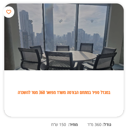
במגדל ספיר במתחם הבורסה משרד מפואר 360 מטר להשכרה
גודל:
360 מ”ר
מחיר:
150 ש”ח