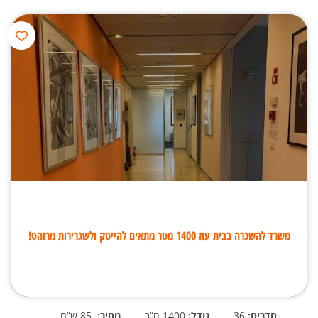
משרד להשכרה בבית עוז 1400 מטר מתאים להייטק ולשגרירות מרוהט!
חדרים:
36
גודל:
1400 מ”ר
מחיר:
85 ש”ח