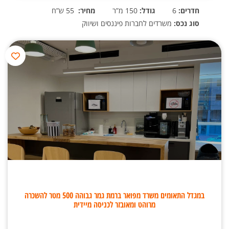
חדרים:
6
גודל:
150 מ”ר
מחיר:
55 ש”ח
סוג נכס:
משרדים לחברות פיננסים ושיווק
במגדל התאומים משרד מפואר ברמת גמר גבוהה 500 מטר להשכרה
מרוהט ומאובזר לכניסה מיידית