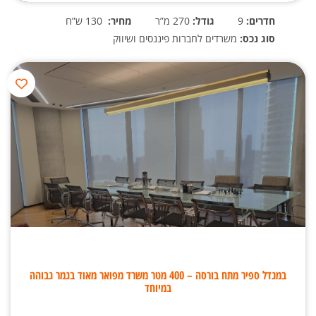
חדרים:
9
גודל:
270 מ”ר
מחיר:
130 ש”ח
סוג נכס:
משרדים לחברות פיננסים ושיווק
במגדל ספיר מתח בורסה – 400 מטר משרד מפואר מאוד בגמר גבוהה
במיוחד