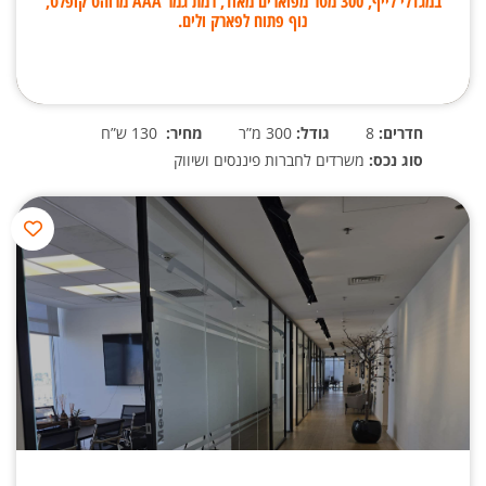
במגדלי לייף, 300 מטר מפוארים מאוד, רמת גמר AAA מרוהט קופלט,
נוף פתוח לפארק ולים.
חדרים:
8
גודל:
300 מ”ר
מחיר:
130 ש”ח
סוג נכס:
משרדים לחברות פיננסים ושיווק