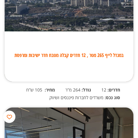
במגדל לייף 265 מטר , 12 חדרים קבלה מטבח חדר ישיבות ומרפסת
חדרים:
12
גודל:
264 מ”ר
מחיר:
105 ש”ח
סוג נכס:
משרדים לחברות פיננסים ושיווק