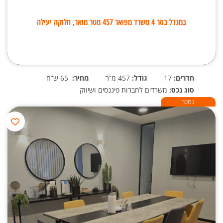
במגדל בסר 4 משרד מפואר 457 מטר מואר, חלוקה יעילה
חדרים:
17
גודל:
457 מ”ר
מחיר:
65 ש”ח
סוג נכס:
משרדים לחברות פיננסים ושיווק
נמכר