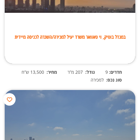
במגדל בוטיק, וי טאוואר משרד יעיל למכירה/השכרה לכניסה מיידית
חדרים:
9
גודל:
207 מ”ר
מחיר:
13,500 ש”ח
סוג נכס:
למכירה