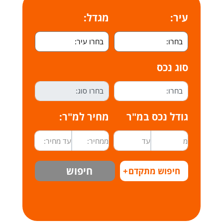
עיר:
מגדל:
סוג נכס
גודל נכס במ"ר
מחיר למ"ר:
חיפוש
חיפוש מתקדם
+