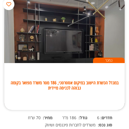
נמכר
במגדל הכשרת הישוב במיקום אסטרטגי, 186 מטר משרד מפואר בקומה
גבוהה לכניסה מיידית
חדרים:
6
גודל:
186 מ”ר
מחיר:
70 ש”ח
סוג נכס:
משרדים לחברות פיננסים ושיווק