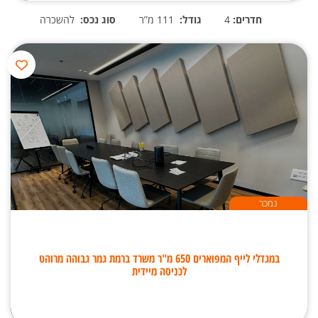
חדרים:
4
גודל:
111 מ”ר
סוג נכס:
להשכרה
נמכר
במגדלי לייף המפוארים 650 מ"ר משרד ברמת גמר גבוהה מרוהט
לכניסה מיידית