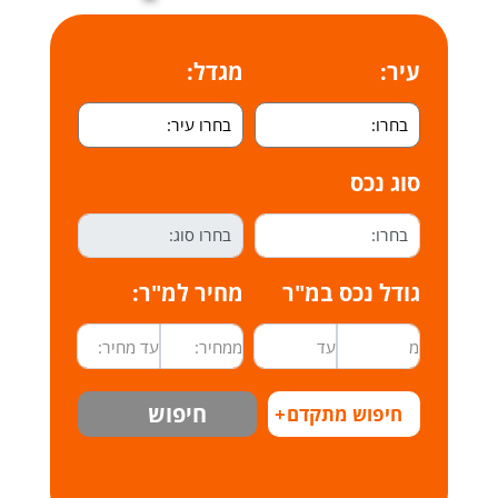
עיר:
מגדל:
סוג נכס
גודל נכס במ"ר
מחיר למ"ר:
חיפוש
חיפוש מתקדם
+