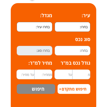
עיר:
מגדל:
סוג נכס
גודל נכס במ"ר
מחיר למ"ר:
חיפוש
חיפוש מתקדם
+