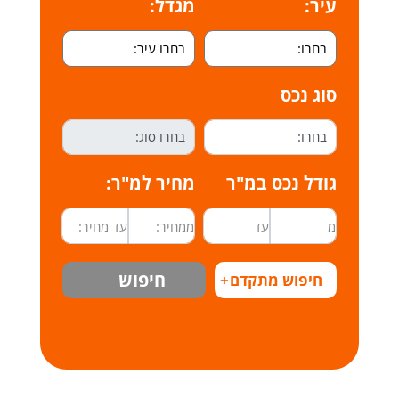
עיר:
מגדל:
סוג נכס
גודל נכס במ"ר
מחיר למ"ר:
חיפוש
חיפוש מתקדם
+