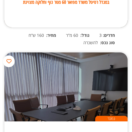
במגדל רסיטל משרד מפואר 60 מטר נוף וחלוקה מצוינת
חדרים:
3
גודל:
60 מ”ר
מחיר:
160 ש”ח
סוג נכס:
להשכרה
נמכר