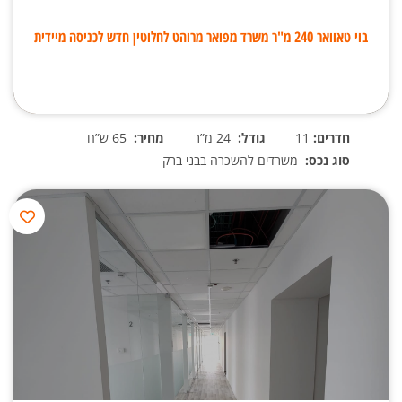
בוי טאוואר 240 מ"ר משרד מפואר מרוהט לחלוטין חדש לכניסה מיידית
חדרים:
11
גודל:
24 מ”ר
מחיר:
65 ש”ח
סוג נכס:
משרדים להשכרה בבני ברק