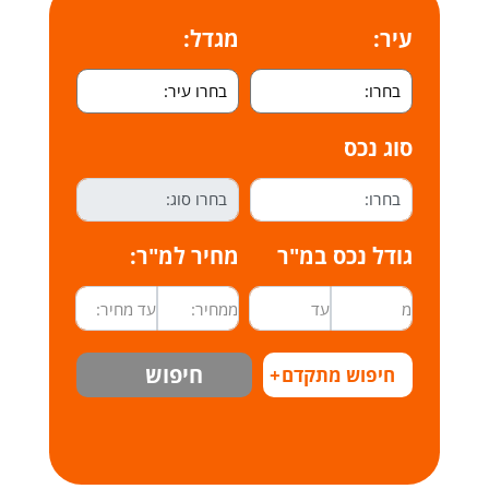
עיר:
מגדל:
סוג נכס
גודל נכס במ"ר
מחיר למ"ר:
חיפוש
חיפוש מתקדם
+