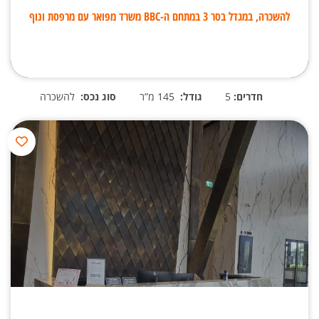
להשכרה, במגדל בסר 3 במתחם ה-BBC משרד מפואר עם מרפסת ונוף
חדרים:
5
גודל:
145 מ”ר
סוג נכס:
להשכרה