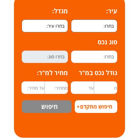
עיר:
מגדל:
סוג נכס
גודל נכס במ"ר
מחיר למ"ר:
חיפוש
חיפוש מתקדם
+