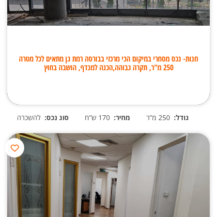
חנות- נכס מסחרי במיקום הכי מרכזי בבורסה רמת גן מתאים לכל מטרה
250 מ"ר, תקרה גבוהה,הכנה למנדף, הושבה בחוץ
גודל:
250 מ”ר
מחיר:
170 ש”ח
סוג נכס:
להשכרה