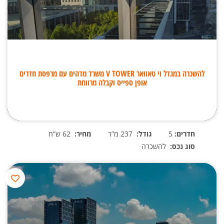
להשכרה במגדל וי טאוואר V TOWER משרד מדהים עם מרפסת חדרים
אופן ספייס וקבלה מרווחת
חדרים:
5
גודל:
237 מ”ר
מחיר:
62 ש”ח
סוג נכס:
להשכרה