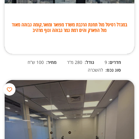
במגדל רסיטל מול תחנת הרכבת משרד מפואר ומואר,קומה גבוהה מאוד
מול הפארק והים רמת גמר גבוהה ונוף מרהיב
חדרים:
9
גודל:
280 מ”ר
מחיר:
100 ש”ח
סוג נכס:
להשכרה