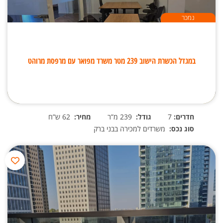
נמכר
במגדל הכשרת הישוב 239 מטר משרד מפואר עם מרפסת מרוהט
חדרים:
7
גודל:
239 מ”ר
מחיר:
62 ש”ח
סוג נכס:
משרדים למכירה בבני ברק