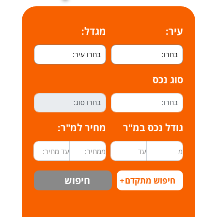
עיר:
מגדל:
סוג נכס
גודל נכס במ"ר
מחיר למ"ר:
חיפוש
חיפוש מתקדם
+