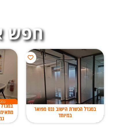
חפש א
נמכ
במגדל הכשרת הישוב נכס מפואר
מתאימי
במיוחד
גמ