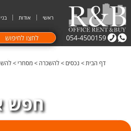
ראשי
אודות
בני
054-4500159
לחצו לחיפוש
דף הבית
>
נכסים
>
להשכרה
>
מסחרי
>
להשכר
חפש א