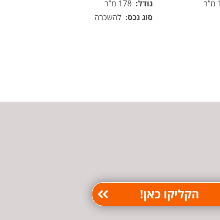
גודל:
178 מ”ר
סוג נכס:
להשכרה