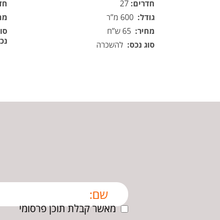
חדרים:
27
חד
גודל:
600 מ”ר
מח
מחיר:
65 ש”ח
סוג
נכ
סוג נכס:
להשכרה
מאשר קבלת תוכן פרסומי