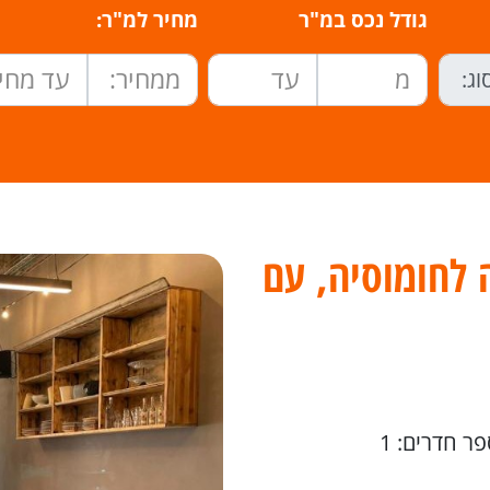
גודל נכס במ"ר
מחיר למ"ר:
לחומוסיה, עם
ר חדרים: 1