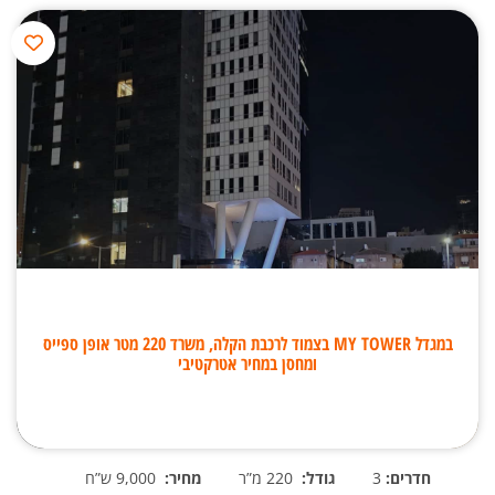
במגדל MY TOWER בצמוד לרכבת הקלה, משרד 220 מטר אופן ספייס
ומחסן במחיר אטרקטיבי
חדרים:
3
גודל:
220 מ”ר
מחיר:
9,000 ש”ח