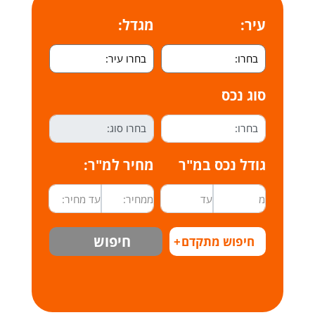
עיר:
מגדל:
סוג נכס
גודל נכס במ"ר
מחיר למ"ר:
חיפוש
חיפוש מתקדם
+