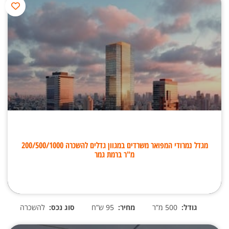
מגדל נמרודי המפואר משרדים במגוון גדלים להשכרה 200/500/1000
מ"ר ברמת גמר
גודל:
500 מ”ר
מחיר:
95 ש”ח
סוג נכס:
להשכרה