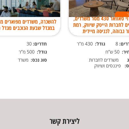
ר
במגדל וי טאוואר 430 מטר משרדים,
להשכרה, משרדים מפוארים מר
ם לחברות הייטק שיווק, רמת
במגדל שבעת הכוכבים מגדל נ
ר גבוהה, לכניסה מיידית
רים:
8
גודל:
430 מ”ר
חדרים:
30
יר:
50 ש”ח
גודל:
500 מ”ר
משרדים לחברות
סוג נכס:
משרד
ס:
פיננסים ושיווק
ליצירת קשר