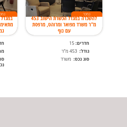
נמכר
נמכ
להשכרה במגדל הכשרת הישוב 453
מ"ר משרד מפואר ומרוהט, מרפסת
מתאימי
עם נוף
גמ
חדרים:
15
חד
גודל:
453 מ”ר
מח
סוג נכס:
משרד
סוג
נכ