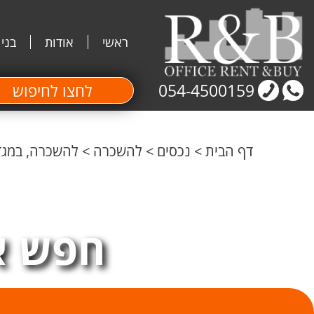
ראשי
אודות
בני
054-4500159
לחצו לחיפוש
דף הבית
>
נכסים
>
להשכרה
>
להשכרה, במגדל בסר 3 במתחם ה-BBC משרד 
חפש א