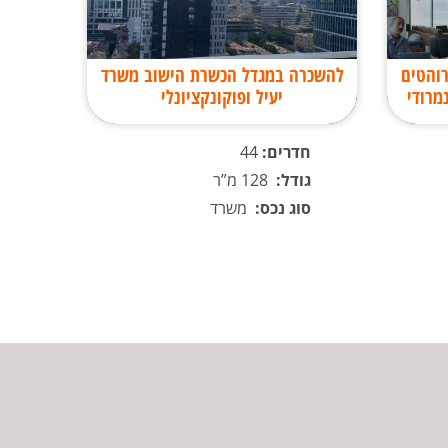
של האתר
בפנייתי 
והטים
להשכרה במגדל הכשרת הישוב משרד
מרודי
יעיל ופוקונקציונלי
חדרים:
44
גודל:
128 מ”ר
סוג נכס:
משרד