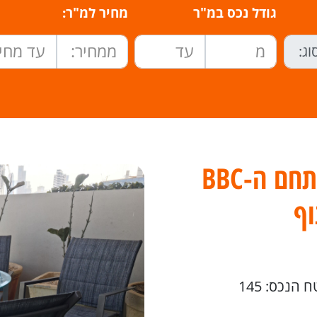
גודל נכס במ"ר
מחיר למ"ר:
להשכרה, במגדל בסר 3 במתחם ה-BBC
וף
 הנכס: 145