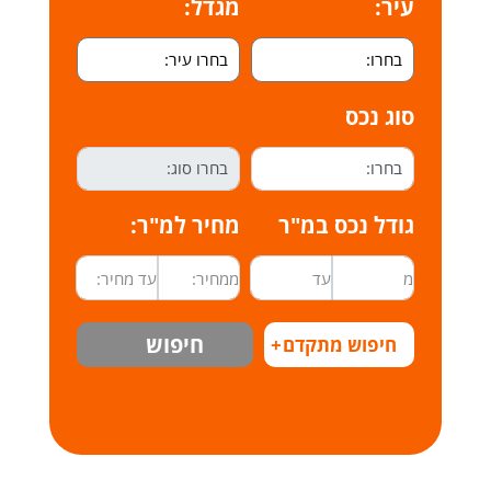
עיר:
מגדל:
סוג נכס
גודל נכס במ"ר
מחיר למ"ר:
חיפוש
חיפוש מתקדם
+