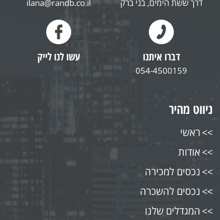
דרך ששת הימים, בני ברק
ilana@randb.co.il
דברו איתנו
עשו לנו לייק
054-4500159
ניווט מהיר
ראשי
אודות
נכסים למכירה
נכסים להשכרה
המגדלים שלנו