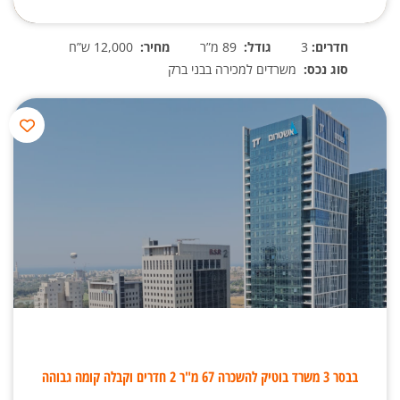
חדרים:
3
גודל:
89 מ”ר
מחיר:
12,000 ש”ח
סוג נכס:
משרדים למכירה בבני ברק
בבסר 3 משרד בוטיק להשכרה 67 מ"ר 2 חדרים וקבלה קומה גבוהה