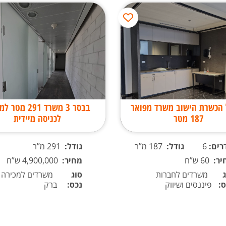
 הכשרת הישוב משרד מפואר
בבסר 3 משרד 291 מ
187 מטר
לכניסה מיידית
רים:
6
גודל:
187 מ”ר
גודל:
291 מ”ר
יר:
60 ש”ח
מחיר:
4,900,000 ש”ח
משרדים לחברות
סוג
משרדים למכירה ב
ס:
פיננסים ושיווק
נכס:
ברק