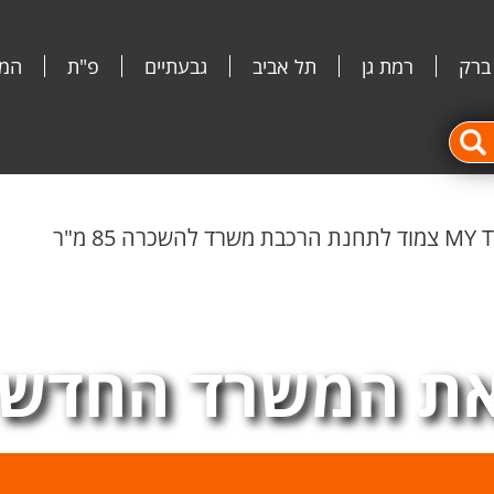
 ברק
רמת גן
תל אביב
גבעתיים
פ"ת
המג
ת המשרד החדש 