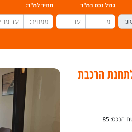
גודל נכס במ"ר
מחיר למ"ר:
MY  צמוד לתחנת הרכבת
 הנכס: 85