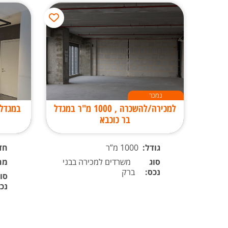
נמכר
למכירה/להשכרה , 1000 מ"ר במגדל
במגדל
בר כוכבא
גודל:
1000 מ”ר
חד
סוג
משרדים למכירה בבני
מח
נכס:
ברק
סוג
נכ