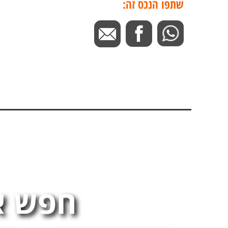
שתפו הנכס זה:
חפש א