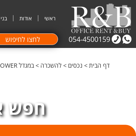
ראשי
אודות
בני
054-4500159
לחצו לחיפוש
דף הבית
>
נכסים
>
להשכרה
>
במגדל MY TOWER צמוד לתחנת הרכבת משרד להשכרה 85 מ"ר
חפש א