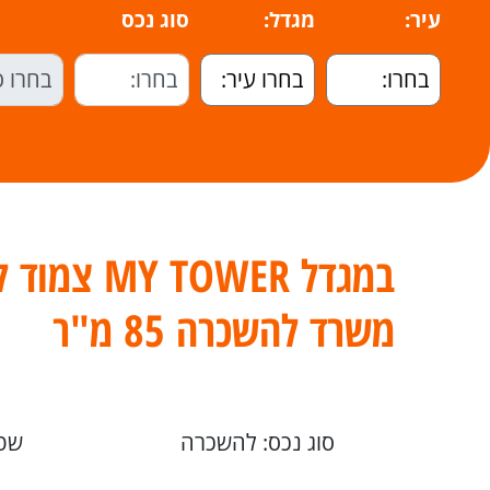
עיר:
מגדל:
סוג נכס
במגדל TOWER
משרד להשכרה 85 מ"ר
סוג נכס: להשכרה
שטח