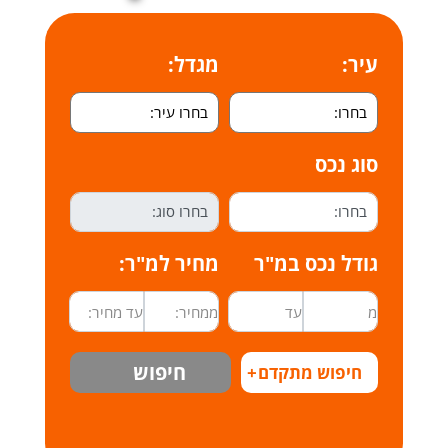
עיר:
מגדל:
סוג נכס
גודל נכס במ"ר
מחיר למ"ר:
חיפוש
חיפוש מתקדם
+