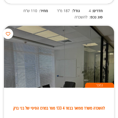
חדרים:
4
גודל:
187 מ”ר
מחיר:
110 ש”ח
סוג נכס:
להשכרה
נמכר
להשכרה משרד מפואר בבסר 4 133 מטר במרכז הסיטי של בני ברק