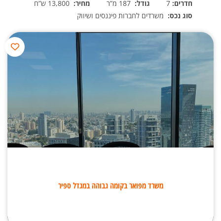
חדרים:
7
גודל:
187 מ”ר
מחיר:
13,800 ש”ח
סוג נכס:
משרדים לחברות פיננסים ושיווק
משרד מפואר בקומה גבוהה במגדל ספיר