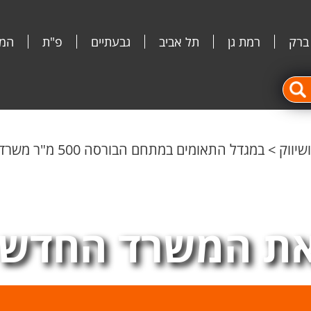
 ברק
רמת גן
תל אביב
גבעתיים
פ"ת
המג
שיווק
>
במגדל התאומים במתחם הבורסה 500 מ"ר משרדים מפוארים מרוהטים
ת המשרד החדש 