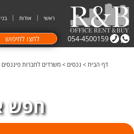
ראשי
אודות
בני
054-4500159
לחצו לחיפוש
דף הבית
>
נכסים
>
משרדים לחברות פיננסים ו
חפש א