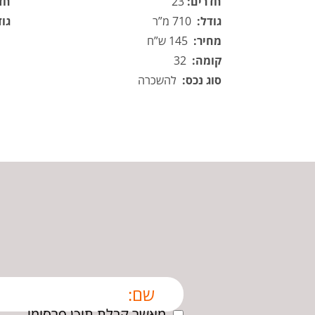
חדרים:
23
חד
גודל:
710 מ”ר
גוד
מחיר:
145 ש”ח
קומה:
32
סוג נכס:
להשכרה
מאשר קבלת תוכן פרסומי