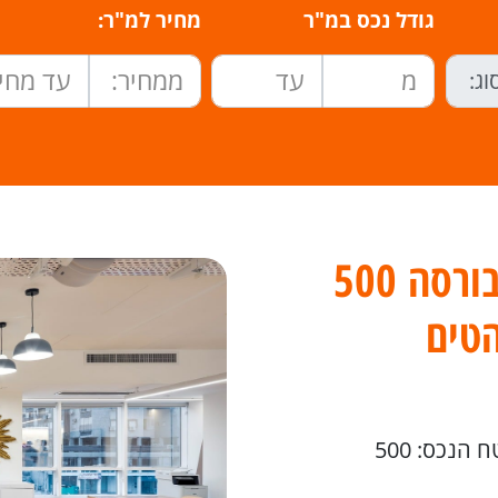
גודל נכס במ"ר
מחיר למ"ר:
במגדל התאומים במתחם הבורסה 500
טים
 הנכס: 500