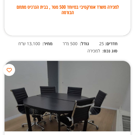
למכירה משרד אטרקטיבי במיוחד 500 מטר , בבית הגרניט מתחם
הבורסה
חדרים:
25
גודל:
500 מ”ר
מחיר:
13,100 ש”ח
סוג נכס:
למכירה