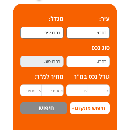
עיר:
מגדל:
סוג נכס
גודל נכס במ"ר
מחיר למ"ר:
חיפוש
חיפוש מתקדם
+