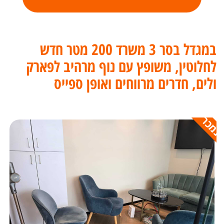
במגדל בסר 3 משרד 200 מטר חדש
לחלוטין, משופץ עם נוף מרהיב לפארק
ולים, חדרים מרווחים ואופן ספייס
נמכר