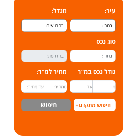
עיר:
מגדל:
סוג נכס
גודל נכס במ"ר
מחיר למ"ר:
חיפוש
חיפוש מתקדם
+