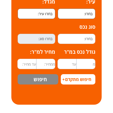
עיר:
מגדל:
סוג נכס
גודל נכס במ"ר
מחיר למ"ר:
חיפוש
חיפוש מתקדם
+