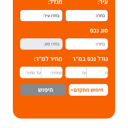
עיר:
מגדל:
סוג נכס
גודל נכס במ"ר
מחיר למ"ר:
חיפוש
חיפוש מתקדם
+