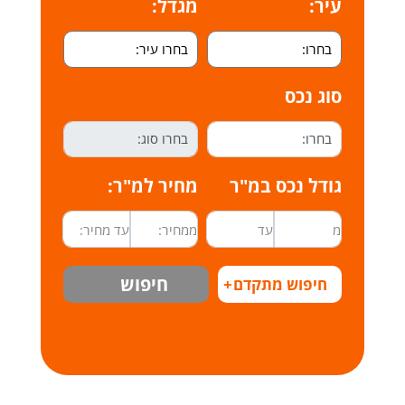
עיר:
מגדל:
סוג נכס
גודל נכס במ"ר
מחיר למ"ר:
חיפוש
חיפוש מתקדם
+