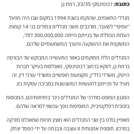
כתובת:
ז'בוטינסקי 33/35, רמת גן
מגדלי התאומים, שהוקמו בשנת 1994 במקום שבו היה מפעל
"עסיסי" לשעבר, מורכבים משני מגדלים צמודים בני 14 קומות.
העלות הכוללת של בנייתם הייתה 300,000,000 דולר,
המשקפת את ההשקעה והערך המשמעותיים שלהם.
המגדלים הללו ממוקמים באזור התעשייה המבוקש של הבורסה
ברמת גן, דווקא ברחוב ז'בוטינסקי, מאכלסות בעיקר חברות
הייטק, משרדי נדל"ן, מקצועות חופשיים ומשרדי עורכי דין. זה
מעיד על פנייתם לתעשיות המשגשגות בסביבה עסקית כזו.
הסגנון הפוסט-מודרני של המגדלים ניכר בחזיתותיהם, המכוסות
בזכוכית רפלקטיבית, המוסיפות נופך עכשווי למראה שלהם.
מאפיין בולט בין שני המגדלים הוא חוצץ מרווח שמאכלס מזרקה
במרכזו. תוספת אמנותית זו עוצבה ונבנתה על ידי הפסל יצחק