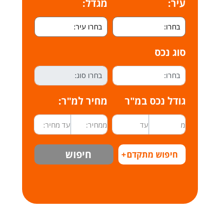
עיר:
מגדל:
סוג נכס
גודל נכס במ"ר
מחיר למ"ר:
חיפוש
חיפוש מתקדם
+