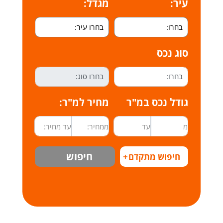
עיר:
מגדל:
סוג נכס
גודל נכס במ"ר
מחיר למ"ר:
חיפוש
חיפוש מתקדם
+