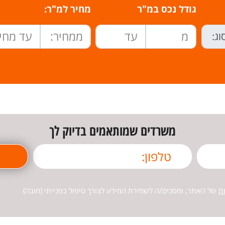
גודל נכס במ"ר
מחיר למ"ר:
משרדים שמותאמים בדיוק לך
ת
של האתר, ומסכים/ה לשמירת המידע לצורך טיפול בפנייתי (חובה)