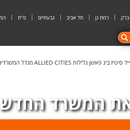
 ברק
רמת גן
תל אביב
גבעתיים
פ"ת
המג
יטיז ביג פאשן גלילות ALLIED CITIES מגדל המשרדים המפואר בהרצליה
ת המשרד החדש 