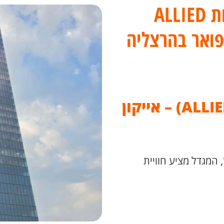
אלייד סיטיז ביג פאשן גלילות ALLIED
מגדל אלייד סיטיז (ALLIED CITIES) – אייקון
 המגדל מציע חוויית