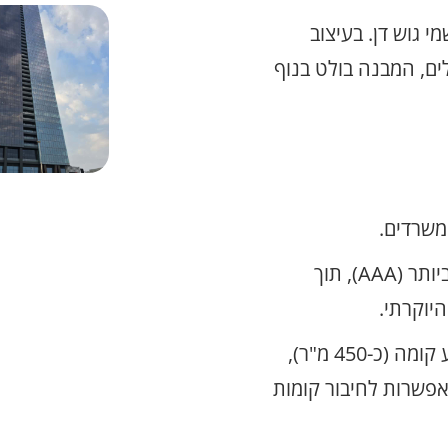
י גוש דן. בעיצוב
לים, המבנה בולט בנוף
הפרויקט נבנה בסטנדרט הגבוה ביותר (AAA), תוך
מוצעים שטחים החל מרבע קומה (כ-450 מ"ר),
ות בשטח של כ-1,950 מ"ר, ואפשרות לחיבור קומות