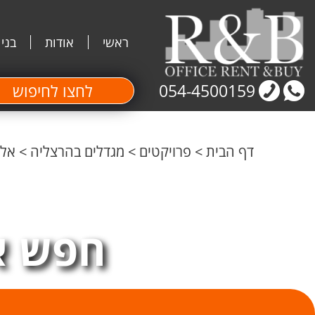
ראשי
אודות
בני
054-4500159
לחצו לחיפוש
דף הבית
>
פרויקטים
>
מגדלים בהרצליה
>
אלייד ס
חפש א