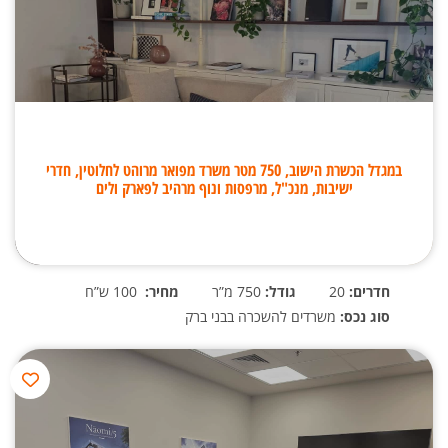
במגדל הכשרת הישוב, 750 מטר משרד מפואר מרוהט לחלוטין, חדרי
ישיבות, מנכ"ל, מרפסות ונוף מרהיב לפארק ולים
חדרים:
20
גודל:
750 מ”ר
מחיר:
100 ש”ח
סוג נכס:
משרדים להשכרה בבני ברק