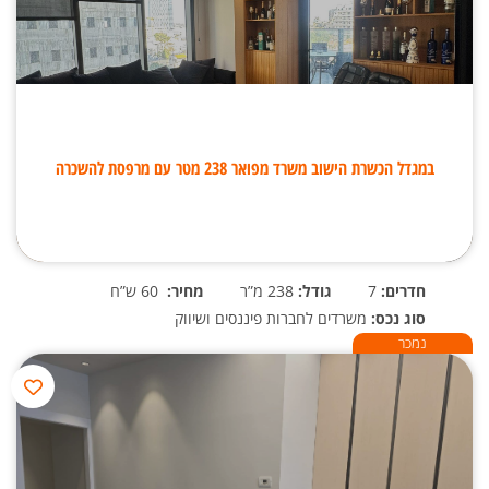
במגדל הכשרת הישוב משרד מפואר 238 מטר עם מרפסת להשכרה
חדרים:
7
גודל:
238 מ”ר
מחיר:
60 ש”ח
סוג נכס:
משרדים לחברות פיננסים ושיווק
נמכר