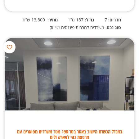
חדרים:
7
גודל:
187 מ”ר
מחיר:
13,800 ש”ח
סוג נכס:
משרדים לחברות פיננסים ושיווק
במגדל הכשרת הישוב באזור בסר 198 מטר משרדים מפוארים עם
מרפסת נוף לפארק ולים