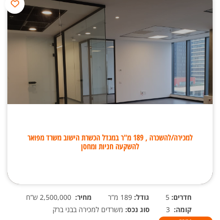
למכירה/להשכרה , 189 מ"ר במגדל הכשרת הישוב משרד מפואר
להשקעה חניות ומחסן
חדרים:
5
גודל:
189 מ”ר
מחיר:
2,500,000 ש”ח
קומה:
3
סוג נכס:
משרדים למכירה בבני ברק