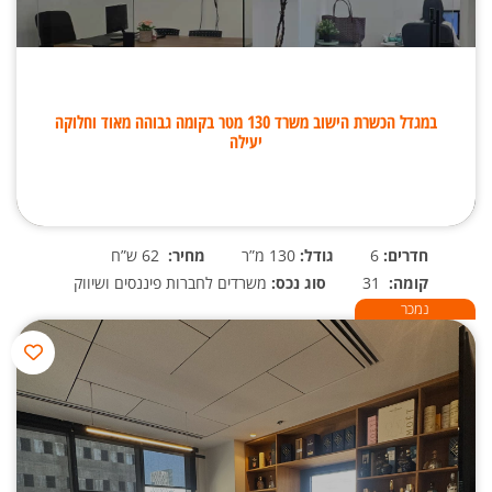
במגדל הכשרת הישוב משרד 130 מטר בקומה גבוהה מאוד וחלוקה
יעילה
חדרים:
6
גודל:
130 מ”ר
מחיר:
62 ש”ח
קומה:
31
סוג נכס:
משרדים לחברות פיננסים ושיווק
נמכר