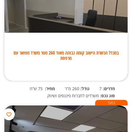
במגדל הכשרת הישוב קומה גבוהה מאוד 260 מטר משרד מפואר עם
מרפסת
חדרים:
7
גודל:
260 מ”ר
מחיר:
75 ש”ח
סוג נכס:
משרדים לחברות פיננסים ושיווק
נמכר