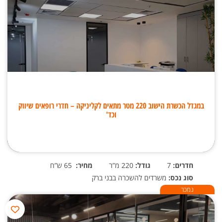
במגדל הכשרת הישוב 220 מטר מתאים לקליניקה – חדרי רופאים שיווק
וכד'
חדרים:
7
גודל:
220 מ”ר
מחיר:
65 ש”ח
סוג נכס:
משרדים להשכרה בבני ברק
נמכר