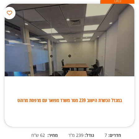
נמכר
במגדל הכשרת הישוב 239 מטר משרד מפואר עם מרפסת מרוהט
חדרים:
7
גודל:
239 מ”ר
מחיר:
62 ש”ח