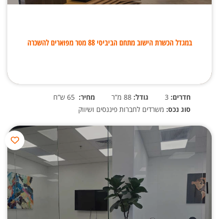
במגדל הכשרת הישוב מתחם הביביסי 88 מטר מפוארים להשכרה
חדרים:
3
גודל:
88 מ”ר
מחיר:
65 ש”ח
סוג נכס:
משרדים לחברות פיננסים ושיווק