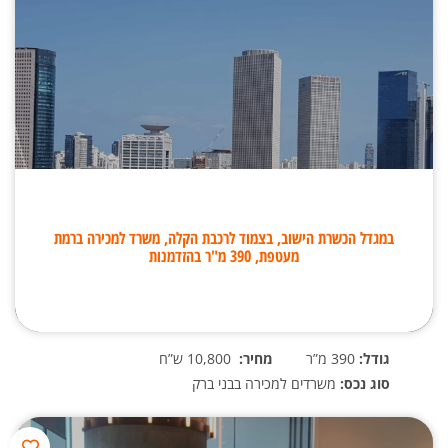
במגדל הכשרת הישוב, בצמוד לרכבת הקלה, משרד למכירה ברמת
מעטפת, 390 מ"ר בהזדמנות
גודל:
390 מ”ר
מחיר:
10,800 ש”ח
סוג נכס:
משרדים למכירה בבני ברק