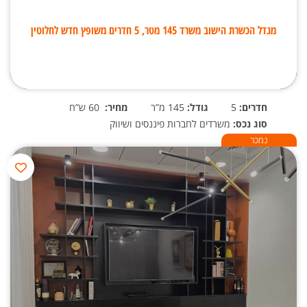
מגדל הכשרת הישוב משרד 145 מטר, 5 חדרים משופץ חדש לחלוטין
חדרים:
5
גודל:
145 מ”ר
מחיר:
60 ש”ח
סוג נכס:
משרדים לחברות פיננסים ושיווק
נמכר