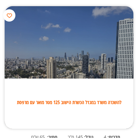
להשכרה משרד במגדל הכשרת הישוב 125 מטר מואר עם מרפסת
חדרים:
4
גודל:
145 מ”ר
מחיר:
65 ש”ח