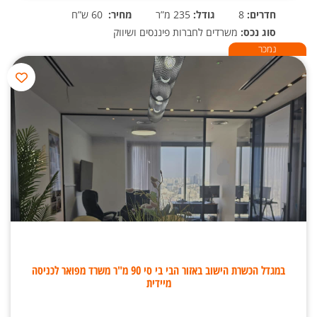
חדרים:
8
גודל:
235 מ”ר
מחיר:
60 ש”ח
סוג נכס:
משרדים לחברות פיננסים ושיווק
נמכר
במגדל הכשרת הישוב באזור הבי בי סי 90 מ"ר משרד מפואר לכניסה
מיידית