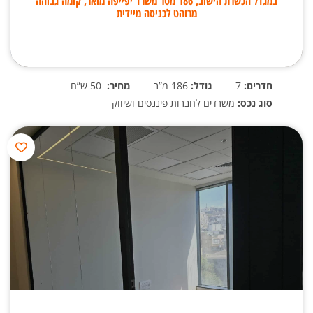
במגדל הכשרת הישוב, 186 מטר משרד יפייפה מואר, קומה גבוהה
מרוהט לכניסה מיידית
חדרים:
7
גודל:
186 מ”ר
מחיר:
50 ש”ח
סוג נכס:
משרדים לחברות פיננסים ושיווק