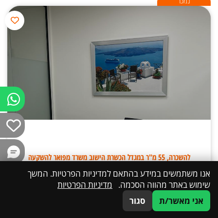
נמכר
להשכרה, 55 מ"ר במגדל הכשרת הישוב משרד מפואר להשקעה
אנו משתמשים במידע בהתאם למדיניות הפרטיות. המשך
שימוש באתר מהווה הסכמה.
מדיניות הפרטיות
אני מאשר/ת
סגור
054-4500159
דברו איתנו
WhatsApp
גודל:
55 מ”ר
מחיר:
60 ש”ח
סוג נכס:
למכירה