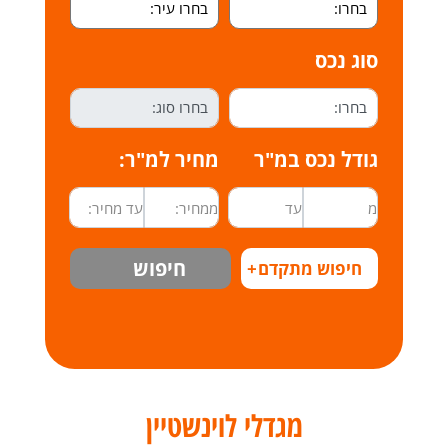
סוג נכס
גודל נכס במ"ר
מחיר למ"ר:
חיפוש
חיפוש מתקדם
+
מגדלי לוינשטיין