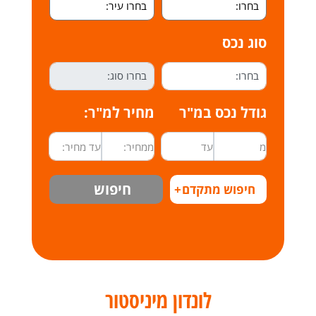
סוג נכס
גודל נכס במ"ר
מחיר למ"ר:
חיפוש
חיפוש מתקדם
+
לונדון מיניסטור