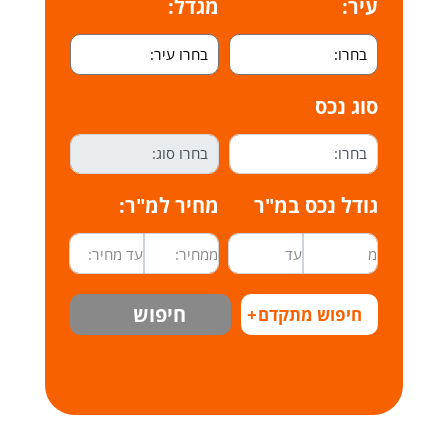
עיר:
מגדל:
סוג נכס
גודל נכס במ"ר
מחיר למ"ר:
חיפוש
חיפוש מתקדם
+