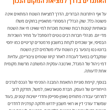
האתגרים בדרך למציאת המקום הנכון
על אף היתרונות הברורים, הדרך למציאת השטח המתאים אינה
פשוטה כלל. שוק הנדל"ן המסחרי מתאפיין בחוקים משלו
ובאותיות קטנות רבות שאינות מוכרות למי שאינו חי את השטח
מדי יום. מנהלי חברות רבים נוטים להסתכל על מחיר השכירות
הבסיסי, אך שוכחים לקחת בחשבון פרמטרים קריטיים כמו יחסי
ברוטו-נטו (הפער בין השטח עליו משלמים לבין השטח
שמקבלים בפועל לעבודה לאחר קיזוז שטחים ציבוריים), עלויות
דמי ניהול של המגדל, וארנונה עסקית המשתנה מרשות מקומית
אחת לרעותה.
בנוסף, קיימת סוגיית התאמת המבנה הפנימי של הנכס לצרכים
הייחודיים של העסק. חברת סטארטאפ, למשל, תזדקק לרוב
למרחבי עבודה פתוחים (אופן-ספייס) וחדרי ישיבות קטנים, בעוד
שמשרד עורכי דין או רואי חשבון ידרוש חלוקה קפדנית לחדרים