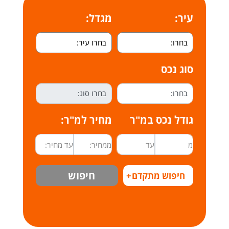
עיר:
מגדל:
סוג נכס
גודל נכס במ"ר
מחיר למ"ר:
חיפוש
חיפוש מתקדם
+