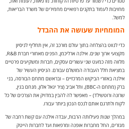
סגורים כדי לשמור על פרטיות הלקוחות. מרפאות, לעומת זאת,
מחויבות לעמוד בתקנים רפואיים מחמירים של משרד הבריאות,
למשל.
המומחיות שעושה את ההבדל
כדי לנווט בהצלחה בתוך עולם מורכב זה, אין תחליף לניסיון
מקצועי ארוך שנים. אילנה ארליכמן, הפנים מאחורי חברת R&B,
מלווה מזה כמעט שני עשורים עסקים, חברות ומשקיעים פרטיים
במציאת חלל העבודה המושלם עבורם. הניסיון העשיר של
אילנה באזורי הביקוש המרכזיים – ובראשם מתחם הבורסה, בני
ברק (מתחם ה-BBC), ותל אביב (ציר יגאל אלון, מנחם בגין,
שרונה ורוטשילד) – מאפשר לה להבין במדויק את הצרכים של כל
לקוח ולתרגם אותם לנכס הנכון ביותר עבורו.
במהלך שנות פעילותה הרבות, עבדה אילנה עם קשת רחבה של
מגזרים, החל מחברות אופנה ומרפאות ועד לחברות הייטק